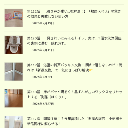
第121話 【引き戸が重い…を解決！】「敷居スベリ」の驚き
の効果と失敗しない使い方
2026年7月19日
第120話 一見きれいにみえるトイレ、実は…？温水洗浄便座
の裏側に潜む「隠れ汚れ」
2026年7月11日
第119話 浴室の折戸パッキン交換！掃除で落ちないカビ・汚
れは「新品交換」で一気にさっぱり解決
2026年7月3日
第118話 床がパッと明るく！黒ずんだ古いワックスをリセッ
トする「剥離（はくり）」
2026年6月27日
第117話 閲覧注意！？長年蓄積した「悪魔の尿石」小便器を
新品同様に蘇らせる！