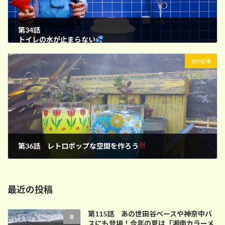
第34話
トイレの水が止まらない
2024年3月23日
次の記事
第36話 レトロポップな空間を作ろう
2024年4月7日
最近の投稿
第115話 あの世田谷ベースや神奈中バ
夏
スにも登場！今年の夏は「湘南カラーメ