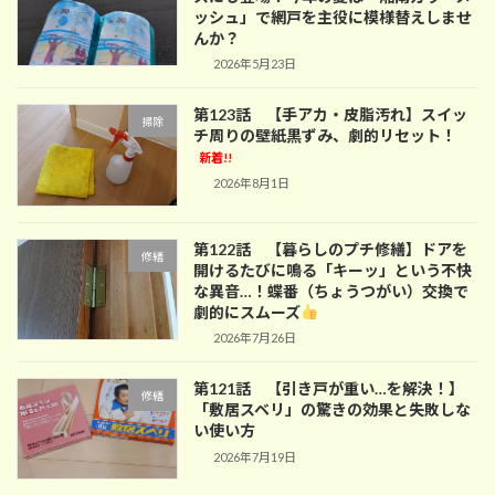
ッシュ」で網戸を主役に模様替えしませ
んか？
2026年5月23日
第123話 【手アカ・皮脂汚れ】スイッ
掃除
チ周りの壁紙黒ずみ、劇的リセット！
新着!!
2026年8月1日
第122話 【暮らしのプチ修繕】ドアを
修繕
開けるたびに鳴る「キーッ」という不快
な異音…！蝶番（ちょうつがい）交換で
劇的にスムーズ
2026年7月26日
第121話 【引き戸が重い…を解決！】
修繕
「敷居スベリ」の驚きの効果と失敗しな
い使い方
2026年7月19日