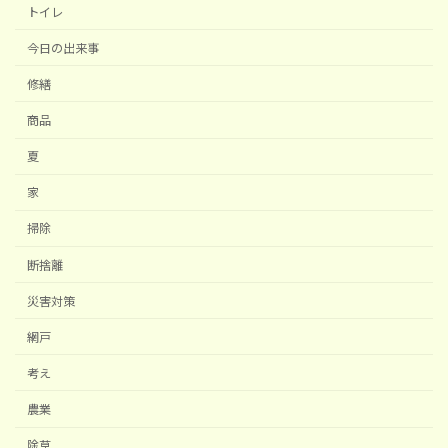
トイレ
今日の出来事
修繕
商品
夏
家
掃除
断捨離
災害対策
網戸
考え
農業
除草