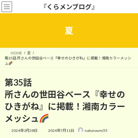
コ
ナ
『くらメンブログ』
ン
ビ
テ
ゲ
ン
ー
ツ
シ
夏
へ
ョ
ス
ン
キ
に
ッ
移
HOME
夏
プ
動
第35話 所さんの世田谷ベース『幸せのひきがね』に掲載！湘南カラーメッシ
ュ
第35話
所さんの世田谷ベース『幸せの
ひきがね』に掲載！湘南カラー
メッシュ
最
2024年3月28日
2024年7月11日
natunoumi55
終