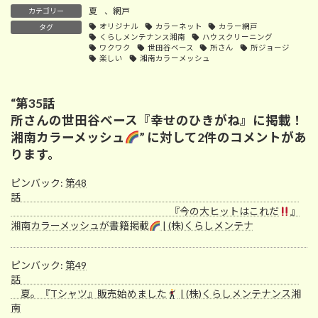
夏
、
網戸
カテゴリー
オリジナル
カラーネット
カラー網戸
タグ
くらしメンテナンス湘南
ハウスクリーニング
ワクワク
世田谷ベース
所さん
所ジョージ
楽しい
湘南カラーメッシュ
“
第35話
所さんの世田谷ベース『幸せのひきがね』に掲載！
湘南カラーメッシュ
” に対して2件のコメントがあ
ります。
ピンバック:
第48
話
『今の大ヒットはこれだ
』
湘南カラーメッシュが書籍掲載
| (株)くらしメンテナ
ピンバック:
第49
話
夏。『Tシャツ』販売始めました
| (株)くらしメンテナンス湘
南