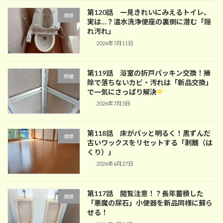
第120話 一見きれいにみえるトイレ、
掃除
実は…？温水洗浄便座の裏側に潜む「隠
れ汚れ」
2026年7月11日
第119話 浴室の折戸パッキン交換！掃
修繕
除で落ちないカビ・汚れは「新品交換」
で一気にさっぱり解決
2026年7月3日
第118話 床がパッと明るく！黒ずんだ
掃除
古いワックスをリセットする「剥離（は
くり）」
2026年6月27日
第117話 閲覧注意！？長年蓄積した
掃除
「悪魔の尿石」小便器を新品同様に蘇ら
せる！