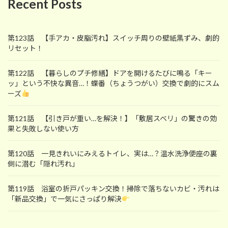
Recent Posts
第123話 【手アカ・皮脂汚れ】スイッチ周りの壁紙黒ずみ、劇的
リセット！
第122話 【暮らしのプチ修繕】ドアを開けるたびに鳴る「キー
ッ」という不快な異音…！蝶番（ちょうつがい）交換で劇的にスム
ーズ
第121話 【引き戸が重い…を解決！】「敷居スベリ」の驚きの効
果と失敗しない使い方
第120話 一見きれいにみえるトイレ、実は…？温水洗浄便座の裏
側に潜む「隠れ汚れ」
第119話 浴室の折戸パッキン交換！掃除で落ちないカビ・汚れは
「新品交換」で一気にさっぱり解決