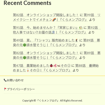
Recent Comments
第82話 オンラインショップ開設しました！
に
第99話 リ
メイクシートでイメチェン
| 『くらメンブログ』
より
第91話 今、始めませんか？『実家じまい』
に
第92話
他人事ではない⁈お墓の話
| 『くらメンブログ』
より
第49話 夏。『Tシャツ』販売始めました
に
第89話 悪
臭の元
排水管そうじ | 『くらメンブログ』
より
第82話 オンラインショップ開設しました！
に
第89話 悪
臭の元
排水管そうじ | 『くらメンブログ』
より
第47話 農業始めました
その②
に
第88話 養鶏始
めました
その② | 『くらメンブログ』
より
お問い合わせ
プライバシーポリシー
Copyright © 『くらメンブログ』 All Rights Reserved.