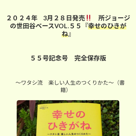
更
新
日
２０２４年
3月２８日発売
所ジョージ
時
:
の世田谷ベースVOL.５５『
幸せのひきが
ね
』
５５号記念号 完全保存版
～
ワタシ
流 楽しい人生のつくりかた～（書
籍）