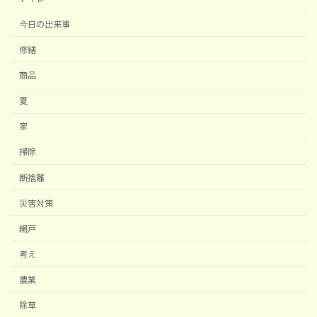
今日の出来事
修繕
商品
夏
家
掃除
断捨離
災害対策
網戸
考え
農業
除草