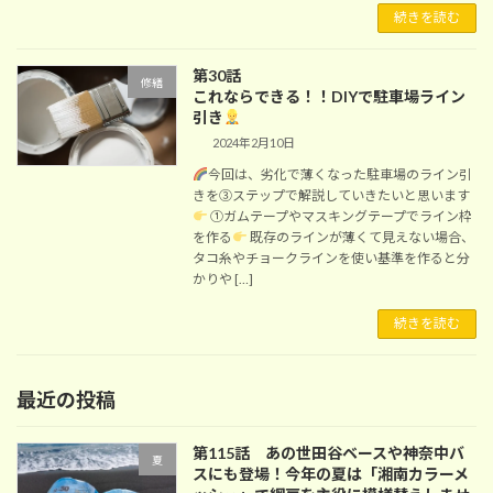
続きを読む
第30話
修繕
これならできる！！DIYで駐車場ライン
引き
2024年2月10日
今回は、劣化で薄くなった駐車場のライン引
きを③ステップで解説していきたいと思います
①ガムテープやマスキングテープでライン枠
を作る
既存のラインが薄くて見えない場合、
タコ糸やチョークラインを使い基準を作ると分
かりや […]
続きを読む
最近の投稿
第115話 あの世田谷ベースや神奈中バ
夏
スにも登場！今年の夏は「湘南カラーメ