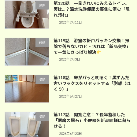
第120話 一見きれいにみえるトイレ、
掃除
実は…？温水洗浄便座の裏側に潜む「隠
れ汚れ」
2026年7月11日
第119話 浴室の折戸パッキン交換！掃
修繕
除で落ちないカビ・汚れは「新品交換」
で一気にさっぱり解決
2026年7月3日
第118話 床がパッと明るく！黒ずんだ
掃除
古いワックスをリセットする「剥離（は
くり）」
2026年6月27日
第117話 閲覧注意！？長年蓄積した
掃除
「悪魔の尿石」小便器を新品同様に蘇ら
せる！
2026年6月20日