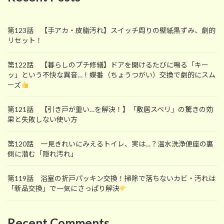
第123話 【手アカ・皮脂汚れ】スイッチ周りの壁紙黒ずみ、劇的
リセット！
第122話 【暮らしのプチ修繕】ドアを開けるたびに鳴る「キー
ッ」という不快な異音…！蝶番（ちょうつがい）交換で劇的にスム
ーズ
第121話 【引き戸が重い…を解決！】「敷居スベリ」の驚きの効
果と失敗しない使い方
第120話 一見きれいにみえるトイレ、実は…？温水洗浄便座の裏
側に潜む「隠れ汚れ」
第119話 浴室の折戸パッキン交換！掃除で落ちないカビ・汚れは
「新品交換」で一気にさっぱり解決
Recent Comments