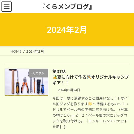
コ
ナ
『くらメンブログ』
ン
ビ
テ
ゲ
ン
ー
ツ
シ
2024年2月
へ
ョ
ス
ン
キ
に
ッ
移
HOME
2024年2月
プ
動
第31話
カスタム
夏に向けて作る
オリジナルキャンプ
ギア！！
2024年2月24日
今回は、夏に活躍すること間違いなし！！オイ
ル缶ジャグを作ります
～準備するもの～ １：
ドリルでペール缶の下側に穴をあける。（写真
の物は１６mm） ２：ペール缶の穴にジャグコ
ックを取り付ける。（モンキーレンチでナット
を締 […]