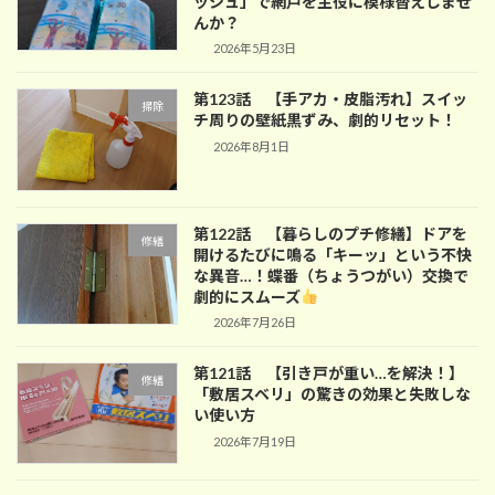
ッシュ」で網戸を主役に模様替えしませ
んか？
2026年5月23日
第123話 【手アカ・皮脂汚れ】スイッ
掃除
チ周りの壁紙黒ずみ、劇的リセット！
2026年8月1日
第122話 【暮らしのプチ修繕】ドアを
修繕
開けるたびに鳴る「キーッ」という不快
な異音…！蝶番（ちょうつがい）交換で
劇的にスムーズ
2026年7月26日
第121話 【引き戸が重い…を解決！】
修繕
「敷居スベリ」の驚きの効果と失敗しな
い使い方
2026年7月19日