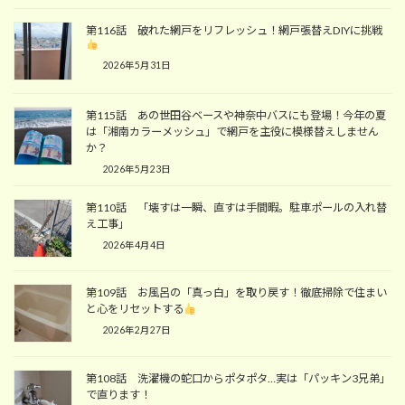
第116話 破れた網戸をリフレッシュ！網戸張替えDIYに挑戦
2026年5月31日
第115話 あの世田谷ベースや神奈中バスにも登場！今年の夏
は「湘南カラーメッシュ」で網戸を主役に模様替えしません
か？
2026年5月23日
第110話 「壊すは一瞬、直すは手間暇。駐車ポールの入れ替
え工事」
2026年4月4日
第109話 お風呂の「真っ白」を取り戻す！徹底掃除で住まい
と心をリセットする
2026年2月27日
第108話 洗濯機の蛇口からポタポタ…実は「パッキン3兄弟」
で直ります！