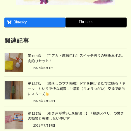
Threads
Bluesky
関連記事
第123話 【手アカ・皮脂汚れ】スイッチ周りの壁紙黒ずみ、
劇的リセット！
2026年8月1日
第122話 【暮らしのプチ修繕】ドアを開けるたびに鳴る「キ
ーッ」という不快な異音…！蝶番（ちょうつがい）交換で劇的
にスムーズ
2026年7月26日
第121話 【引き戸が重い…を解決！】「敷居スベリ」の驚き
の効果と失敗しない使い方
2026年7月19日