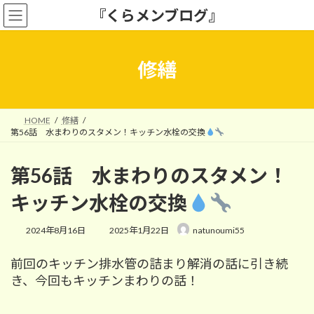
コ
ナ
『くらメンブログ』
ン
ビ
テ
ゲ
ン
ー
ツ
シ
修繕
へ
ョ
ス
ン
キ
に
ッ
移
HOME
修繕
プ
動
第56話 水まわりのスタメン！キッチン水栓の交換
第56話 水まわりのスタメン！
キッチン水栓の交換
最
2024年8月16日
2025年1月22日
natunoumi55
終
更
前回のキッチン排水管の詰まり解消の話に引き続
新
日
き、
今回も
キッチンまわりの話！
時
: