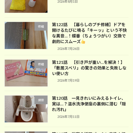
2026年8月1日
第122話 【暮らしのプチ修繕】ドアを
修繕
開けるたびに鳴る「キーッ」という不快
な異音…！蝶番（ちょうつがい）交換で
劇的にスムーズ
2026年7月26日
第121話 【引き戸が重い…を解決！】
修繕
「敷居スベリ」の驚きの効果と失敗しな
い使い方
2026年7月19日
第120話 一見きれいにみえるトイレ、
掃除
実は…？温水洗浄便座の裏側に潜む「隠
れ汚れ」
2026年7月11日