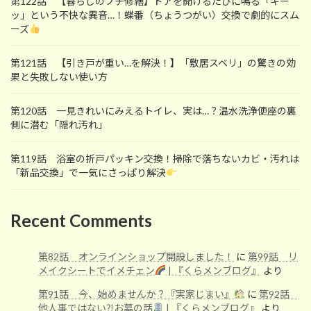
第122話 【暮らしのプチ修繕】ドアを開けるたびに鳴る「キー
ッ」という不快な異音…！蝶番（ちょうつがい）交換で劇的にスム
ーズ
第121話 【引き戸が重い…を解決！】「敷居スベリ」の驚きの効
果と失敗しない使い方
第120話 一見きれいにみえるトイレ、実は…？温水洗浄便座の裏
側に潜む「隠れ汚れ」
第119話 浴室の折戸パッキン交換！掃除で落ちないカビ・汚れは
「新品交換」で一気にさっぱり解決
Recent Comments
第82話 オンラインショップ開設しました！
に
第99話 リ
メイクシートでイメチェン
| 『くらメンブログ』
より
第91話 今、始めませんか？『実家じまい』
に
第92話
他人事ではない⁈お墓の話
| 『くらメンブログ』
より