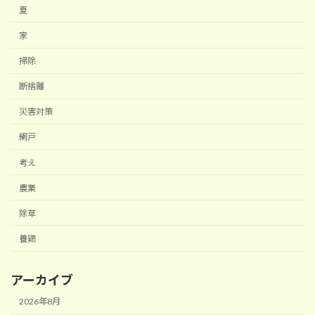
夏
家
掃除
断捨離
災害対策
網戸
考え
農業
除草
養鶏
アーカイブ
2026年8月