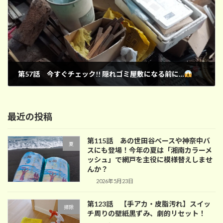
第57話 今すぐチェック!! 隠れゴミ屋敷になる前に…
2024年8月27日
最近の投稿
第115話 あの世田谷ベースや神奈中バ
夏
スにも登場！今年の夏は「湘南カラーメ
ッシュ」で網戸を主役に模様替えしませ
んか？
2026年5月23日
第123話 【手アカ・皮脂汚れ】スイッ
掃除
チ周りの壁紙黒ずみ、劇的リセット！