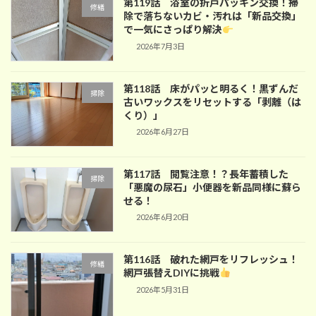
第119話 浴室の折戸パッキン交換！掃
修繕
除で落ちないカビ・汚れは「新品交換」
で一気にさっぱり解決
2026年7月3日
第118話 床がパッと明るく！黒ずんだ
掃除
古いワックスをリセットする「剥離（は
くり）」
2026年6月27日
第117話 閲覧注意！？長年蓄積した
掃除
「悪魔の尿石」小便器を新品同様に蘇ら
せる！
2026年6月20日
第116話 破れた網戸をリフレッシュ！
修繕
網戸張替えDIYに挑戦
2026年5月31日