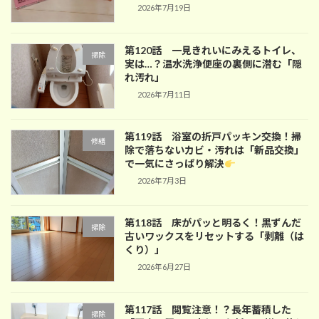
2026年7月19日
第120話 一見きれいにみえるトイレ、
掃除
実は…？温水洗浄便座の裏側に潜む「隠
れ汚れ」
2026年7月11日
第119話 浴室の折戸パッキン交換！掃
修繕
除で落ちないカビ・汚れは「新品交換」
で一気にさっぱり解決
2026年7月3日
第118話 床がパッと明るく！黒ずんだ
掃除
古いワックスをリセットする「剥離（は
くり）」
2026年6月27日
第117話 閲覧注意！？長年蓄積した
掃除