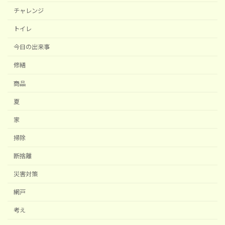
チャレンジ
トイレ
今日の出来事
修繕
商品
夏
家
掃除
断捨離
災害対策
網戸
考え