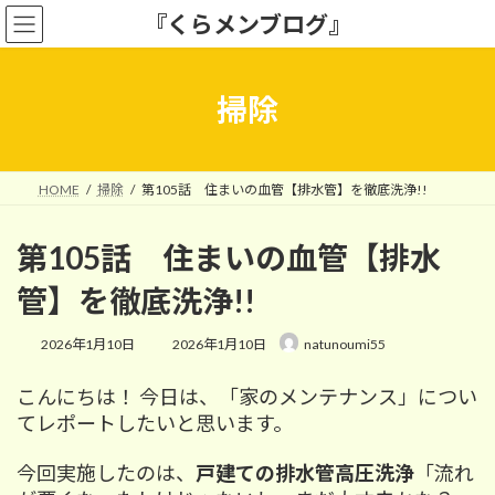
コ
ナ
『くらメンブログ』
ン
ビ
テ
ゲ
ン
ー
ツ
シ
掃除
へ
ョ
ス
ン
キ
に
ッ
移
HOME
掃除
第105話 住まいの血管【排水管】を徹底洗浄!!
プ
動
第105話 住まいの血管【排水
管】を徹底洗浄!!
最
2026年1月10日
2026年1月10日
natunoumi55
終
更
こんにちは！ 今日は、「家のメンテナンス」につい
新
日
てレポートしたいと思います。
時
:
今回実施したのは、
戸建ての排水管高圧洗浄
「流れ