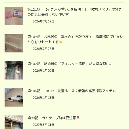
第121話 【引き戸が重い…を解決！】「敷居スベリ」の驚き
の効果と失敗しない使い方
2026年7月19日
第109話 お風呂の「真っ白」を取り戻す！徹底掃除で住まい
と心をリセットする
2026年2月27日
第107話 給湯器の「フィルター清掃」が大切な理由。
2026年1月30日
第106話 HiKOKI×洗濯ホース：最強の高所掃除アイテム
2026年1月18日
第93話 ガムテープ跡は要注意
2025年8月31日