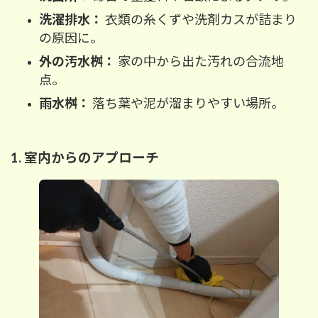
洗濯排水：
衣類の糸くずや洗剤カスが詰まり
の原因に。
外の汚水桝：
家の中から出た汚れの合流地
点。
雨水桝：
落ち葉や泥が溜まりやすい場所。
1. 室内からのアプローチ