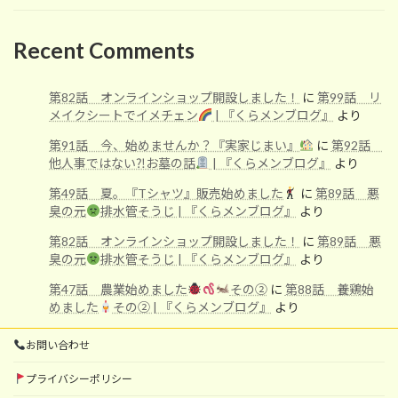
Recent Comments
第82話 オンラインショップ開設しました！
に
第99話 リ
メイクシートでイメチェン
| 『くらメンブログ』
より
第91話 今、始めませんか？『実家じまい』
に
第92話
他人事ではない⁈お墓の話
| 『くらメンブログ』
より
第49話 夏。『Tシャツ』販売始めました
に
第89話 悪
臭の元
排水管そうじ | 『くらメンブログ』
より
第82話 オンラインショップ開設しました！
に
第89話 悪
臭の元
排水管そうじ | 『くらメンブログ』
より
第47話 農業始めました
その②
に
第88話 養鶏始
めました
その② | 『くらメンブログ』
より
お問い合わせ
プライバシーポリシー