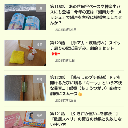
第115話 あの世田谷ベースや神奈中バ
夏
スにも登場！今年の夏は「湘南カラーメ
ッシュ」で網戸を主役に模様替えしませ
んか？
2026年5月23日
第123話 【手アカ・皮脂汚れ】スイッ
掃除
チ周りの壁紙黒ずみ、劇的リセット！
新着!!
2026年8月1日
第122話 【暮らしのプチ修繕】ドアを
修繕
開けるたびに鳴る「キーッ」という不快
な異音…！蝶番（ちょうつがい）交換で
劇的にスムーズ
2026年7月26日
第121話 【引き戸が重い…を解決！】
修繕
「敷居スベリ」の驚きの効果と失敗しな
い使い方