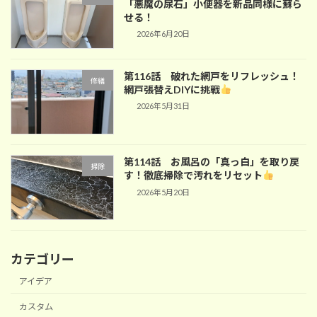
「悪魔の尿石」小便器を新品同様に蘇ら
せる！
2026年6月20日
第116話 破れた網戸をリフレッシュ！
修繕
網戸張替えDIYに挑戦
2026年5月31日
第114話 お風呂の「真っ白」を取り戻
掃除
す！徹底掃除で汚れをリセット
2026年5月20日
カテゴリー
アイデア
カスタム