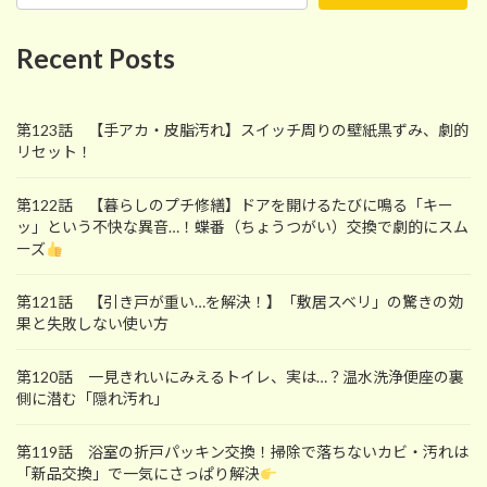
Recent Posts
第123話 【手アカ・皮脂汚れ】スイッチ周りの壁紙黒ずみ、劇的
リセット！
第122話 【暮らしのプチ修繕】ドアを開けるたびに鳴る「キー
ッ」という不快な異音…！蝶番（ちょうつがい）交換で劇的にスム
ーズ
第121話 【引き戸が重い…を解決！】「敷居スベリ」の驚きの効
果と失敗しない使い方
第120話 一見きれいにみえるトイレ、実は…？温水洗浄便座の裏
側に潜む「隠れ汚れ」
第119話 浴室の折戸パッキン交換！掃除で落ちないカビ・汚れは
「新品交換」で一気にさっぱり解決